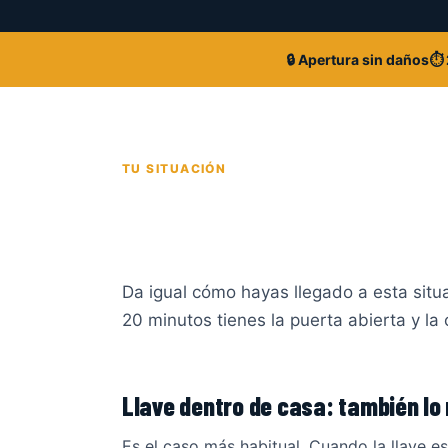
🔒 Apertura sin daños
⏱️
TU SITUACIÓN
¿Te has quedado fue
Abrimos sin romper
Da igual cómo hayas llegado a esta situ
20 minutos tienes la puerta abierta y la 
Llave dentro de casa: también lo
Es el caso más habitual. Cuando la llave e