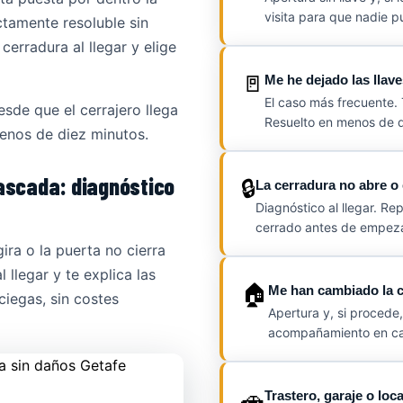
visita para que nadie p
ctamente resoluble sin
cerradura al llegar y elige
🚪
Me he dejado las llav
El caso más frecuente. 
esde que el cerrajero llega
Resuelto en menos de d
menos de diez minutos.
ascada: diagnóstico
🔒
La cerradura no abre o
Diagnóstico al llegar. Re
cerrado antes de empezar
gira o la puerta no cierra
 llegar y te explica las
🏠
Me han cambiado la c
ciegas, sin costes
Apertura y, si procede
acompañamiento en caso
🚗
Trastero, garaje o loc