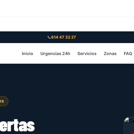
4/7
Zonas
Contacto
Blog
📞
614 47 32 27
Inicio
Urgencias 24h
Servicios
Zonas
FAQ
OS
ertas