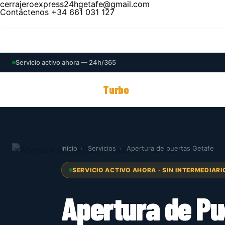
cerrajeroexpress24hgetafe@gmail.com
Contáctenos
+34 661 031 127
Inicio
Servicios
Cerrajero Urgente Getafe 2
Servicio activo ahora — 24h/365
Cerrajero
Turbo
Express
Inicio
›
Servicios
›
Apertura de puertas Getafe
SERVICIO ACTIVO AHORA · SIN INTERMEDIARI
Apertura de Pu