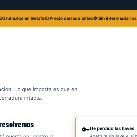
 20 minutos en Getafe
💶 Precio cerrado antes
🚫 Sin intermediarios
ra de casa en Getafe?
 nada
ación. Lo que importa es que en
cerradura intacta.
 resolvemos
🔑
He perdido las llaves
stá puesta por dentro la
Apertura sin llave y, s